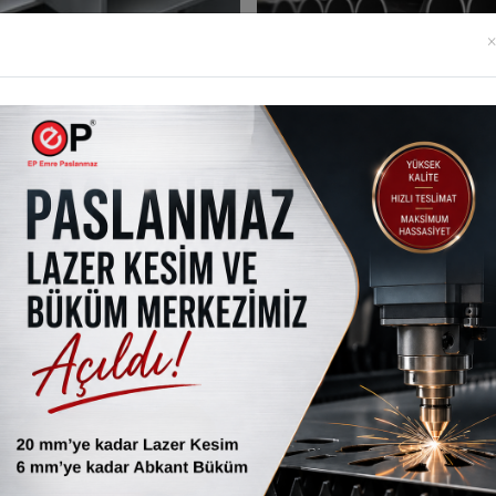
×
Emre Paslanmaz
slanmaz Profiller
Paslanmaz Borular
slanmaz Saclar
Tümünü Görüntüle