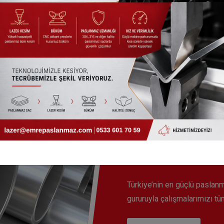
Kaliteli Hiz
Geniş depolama kapasitesi, mü
ürün sunulmasını sağlamakta
Türkiye’nin en güçlü paslanm
gururuyla çalışmalarımızı t