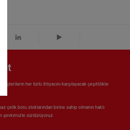
met
şterilerin her türlü ihtiyacını karşılayacak çeşitlilikte
dır.
az çelik boru stoklarından birine sahip olmanın haklı
üm şevkimizle sürdürüyoruz.