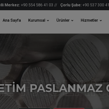
elli Merkez:
+90 554 586 41 03 //
Çorlu Şube:
+90 537 300 41
Ana Sayfa
Kurumsal
Ürünler
Hizmetler
E PASLA
ETİM PASLANMAZ 