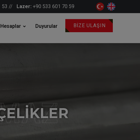
 53 //
Lazer:
+90 533 601 70 59
BIZE ULAŞIN
Hesaplar
Duyurular
NMAZ
ÇELİKLER