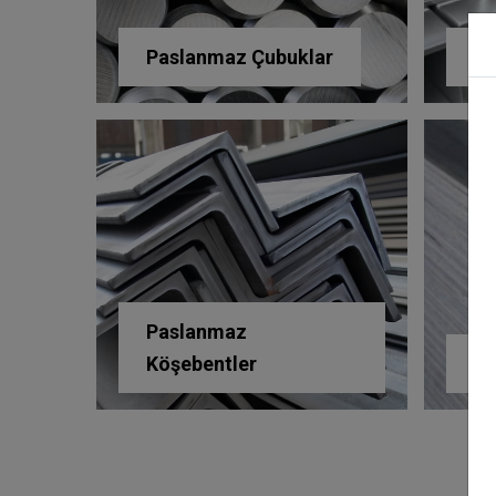
Paslanmaz Çubuklar
Pa
Paslanmaz
Köşebentler
Pa